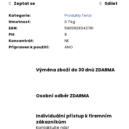
č
Zeptat se
Sdílet
u
j
Kategorie
:
Produkty Tenzi
e
Hmotnost
:
0.7 kg
m
EAN
:
5900929342791
e
PH
:
8
Koncentrát
:
NE
ODMAŠŤOVAČ
Připraven k použití
:
ANO
UNI
CLEAN
243,20
Kč
Výměna zboží do 30 dnů ZDARMA
Osobní odběr ZDARMA
Individuální přístup k firemním
zákazníkům
Kontaktujte nás!