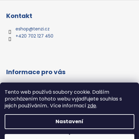
Z
á
Kontakt
p
a
eshop
@
tenzi.cz
t
+420 702 127 450
í
Informace pro vás
Vše o nákupu
Tento web používá soubory cookie. Dalším
Všeobecné obchodní podmínky
procházením tohoto webu vyjadřujete souhlas s
Podmínky ochrany osobních údajů
jejich používáním.. Více informací
zde
.
Hodnocení obchodu
Nastavení
Vytvořil Shoptet
Copyright 2026
Tenzi.CZ s.r.o.
. Všechna práva