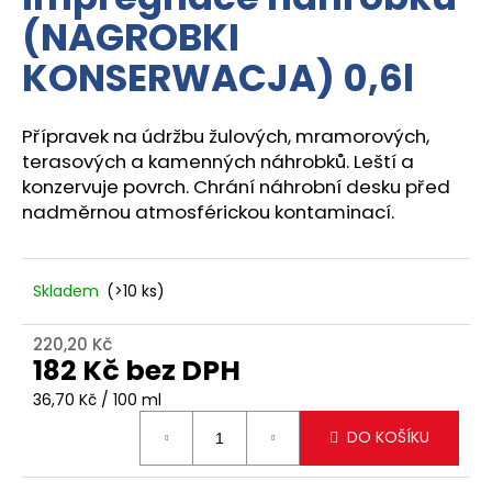
je
a
(NAGROBKI
0,0
z
j
KONSERWACJA) 0,6l
5
í
hvězdiček.
t
Přípravek na údržbu žulových, mramorových,
?
terasových a kamenných náhrobků.
Leští a
konzervuje povrch.
Chrání náhrobní desku před
nadměrnou atmosférickou kontaminací.
HLEDAT
Skladem
(>10 ks)
220,20 Kč
D
182 Kč bez DPH
o
p
Měrná
36,70 Kč / 100 ml
o
cena:
DO KOŠÍKU
r
u