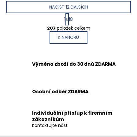
NAČÍST 12 DALŠÍCH
S
1
18
t
O
r
207
položek celkem
v
á
NAHORU
l
n
k
á
o
d
v
a
á
Výměna zboží do 30 dnů ZDARMA
c
n
í
í
p
r
v
Osobní odběr ZDARMA
k
y
v
Individuální přístup k firemním
ý
zákazníkům
p
Kontaktujte nás!
i