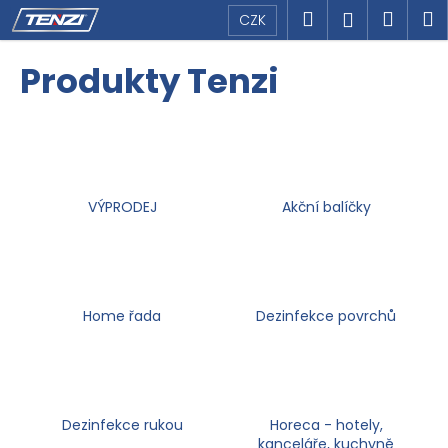
K
Přejít
Hledat
Náku
M
Přihlášen
CZK
na
o
obsah
Zpět
Zpět
košík
š
Produkty Tenzi
í
C
k
o
p
o
VÝPRODEJ
Akční balíčky
t
ř
e
b
u
Home řada
Dezinfekce povrchů
j
e
t
e
Dezinfekce rukou
Horeca - hotely,
n
kanceláře, kuchyně