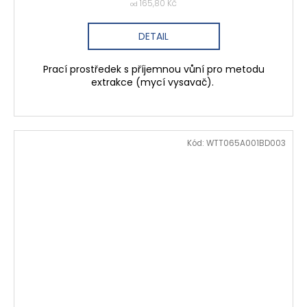
165,80 Kč
od
DETAIL
Prací prostředek s příjemnou vůní pro metodu
extrakce (mycí vysavač).
Kód:
WTT065A001BD003