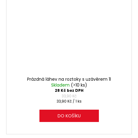
Prázdná láhev na roztoky s uzávěrem 1l
Skladem
(>10 ks)
28 Kč bez DPH
33,90 Kč
Měrná
33,90 Kč / 1 ks
cena:
DO KOŠÍKU