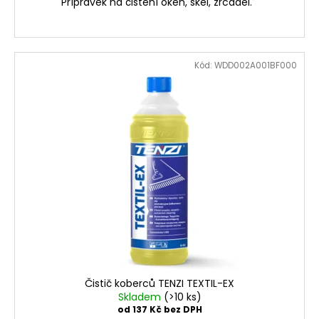
Přípravek na čištění oken, skel, zrcadel.
Kód:
WDD002A001BF000
Čistič koberců TENZI TEXTIL-EX
Skladem
(>10 ks)
od 137 Kč bez DPH