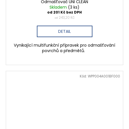
Odmašťovač UNI CLEAN
Skladem
(3 ks)
od 201 Kč bez DPH
243,20 Kč
od
DETAIL
Vynikající multifunkční přípravek pro odmašťování
povrchů a předmětů.
Kód:
WPP004A001BF000