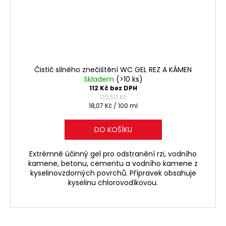
Čistič silného znečištění WC GEL REZ A KÁMEN
Skladem
(>10 ks)
112 Kč bez DPH
135,50 Kč
Měrná
18,07 Kč / 100 ml
cena:
DO KOŠÍKU
Extrémně účinný gel pro odstranění rzi, vodního
kamene, betonu, cementu a vodního kamene z
kyselinovzdorných povrchů. Přípravek obsahuje
kyselinu chlorovodíkovou.