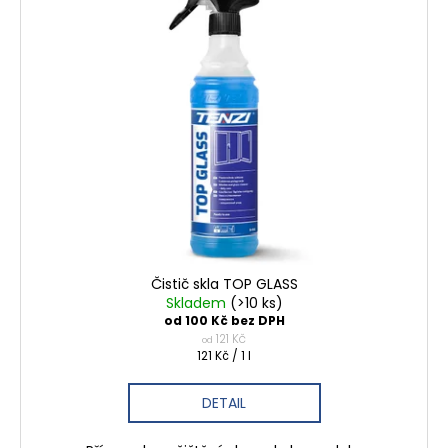
Čistič skla TOP GLASS
Skladem
(>10 ks)
od 100 Kč bez DPH
121 Kč
od
Měrná
121 Kč / 1 l
cena:
DETAIL