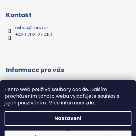
Z
s
u
á
Kontakt
p
a
eshop
@
tenzi.cz
t
+420 702 127 450
í
Informace pro vás
Vše o nákupu
Tento web používá soubory cookie. Dalším
Všeobecné obchodní podmínky
procházením tohoto webu vyjadřujete souhlas s
Podmínky ochrany osobních údajů
jejich používáním.. Více informací
zde
.
Hodnocení obchodu
Nastavení
Vytvořil Shoptet
Copyright 2026
Tenzi.CZ s.r.o.
. Všechna práva