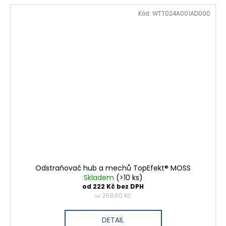
Kód:
WTT024A001AD000
Odstraňovač hub a mechů TopEfekt® MOSS
Skladem
(>10 ks)
od 222 Kč bez DPH
268,60 Kč
od
DETAIL