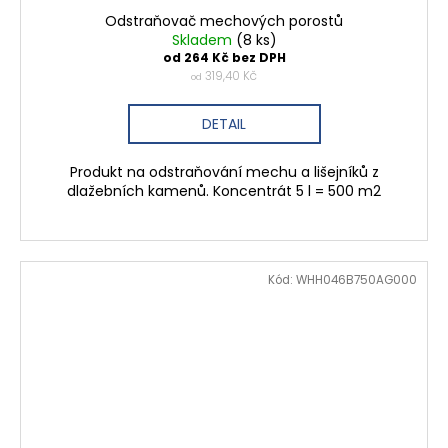
Odstraňovač mechových porostů
Skladem
(8 ks)
od 264 Kč bez DPH
319,40 Kč
od
DETAIL
Produkt na odstraňování mechu a lišejníků z
dlažebních kamenů. Koncentrát 5 l = 500 m2
Kód:
WHH046B750AG000