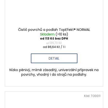
Čistič povrchů a podlah TopEfekt® NORMAL
Skladem
(>10 ks)
od 113 Kč bez DPH
136,70 Kč
od
Měrná
od 86,64 Kč / 1 l
cena:
DETAIL
Nízko pěnivý, mírně zásaditý, univerzální přípravek na
povrchy, vhodný i do strojů na podlahy.
Kód:
TO0011