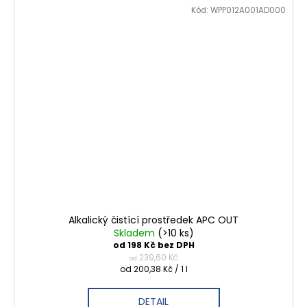
Kód:
WPP012A001AD000
Alkalický čistící prostředek APC OUT
Skladem
(>10 ks)
od 198 Kč bez DPH
239,60 Kč
od
Měrná
od 200,38 Kč / 1 l
cena:
DETAIL