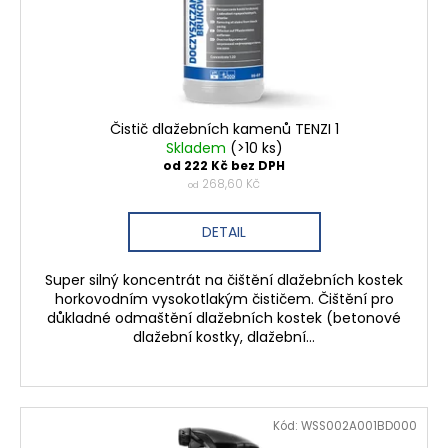
d
u
k
t
ů
Čistič dlažebních kamenů TENZI 1
Skladem
(>10 ks)
od 222 Kč bez DPH
268,60 Kč
od
DETAIL
Super silný koncentrát na čištění dlažebních kostek
horkovodním vysokotlakým čističem. Čištění pro
důkladné odmaštění dlažebních kostek (betonové
dlažební kostky, dlažební...
Kód:
WSS002A001BD000