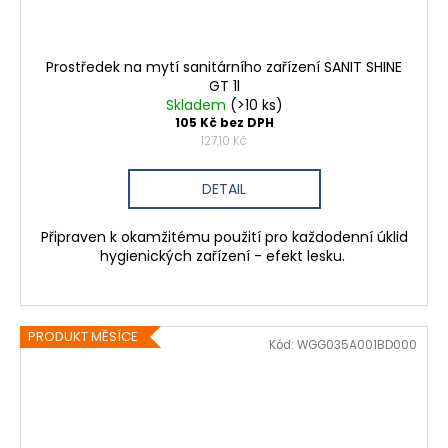
Prostředek na mytí sanitárního zařízení SANIT SHINE
GT 1l
Skladem
(>10 ks)
105 Kč bez DPH
127,10 Kč
DETAIL
Připraven k okamžitému použití pro každodenní úklid
hygienických zařízení - efekt lesku.
PRODUKT MĚSÍCE
Kód:
WGG035A001BD000