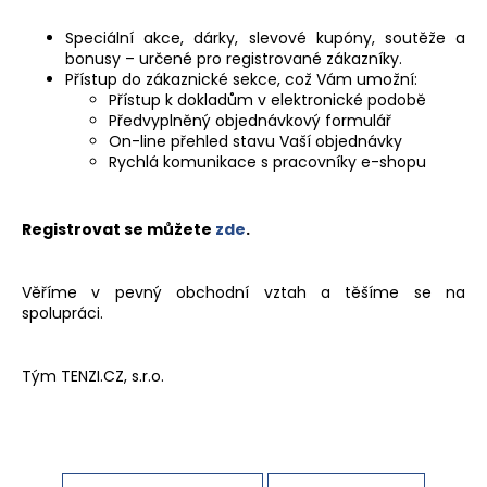
a
Speciální akce, dárky, slevové kupóny, soutěže a
j
bonusy – určené pro registrované zákazníky.
í
Přístup do zákaznické sekce, což Vám umožní:
Přístup k dokladům v elektronické podobě
t
Předvyplněný objednávkový formulář
?
On-line přehled stavu Vaší objednávky
Rychlá komunikace s pracovníky e-shopu
Registrovat se můžete
zde
.
HLEDAT
Věříme v pevný obchodní vztah a těšíme se na
spolupráci.
D
o
Tým TENZI.CZ, s.r.o.
p
o
r
u