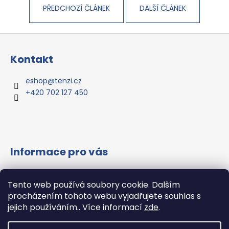
č
PŘEDCHOZÍ ČLÁNEK
DALŠÍ ČLÁNEK
u
j
e
Z
m
á
e
Kontakt
p
a
PROSTŘEDEK
eshop
@
tenzi.cz
NA
t
+420 702 127 450
MYTÍ
í
NÁDOBÍ
BOBEREX
122,20
Kč
Informace pro vás
Vše o nákupu
Tento web používá soubory cookie. Dalším
Všeobecné obchodní podmínky
procházením tohoto webu vyjadřujete souhlas s
Podmínky ochrany osobních údajů
jejich používáním.. Více informací
zde
.
Hodnocení obchodu