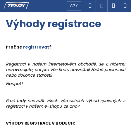
K
Přejít
Hledat
Náku
M
Přihlášen
CZK
na
o
obsah
Zpět
Zpět
košík
š
Výhody registrace
í
C
k
o
p
Proč se
registrovat
?
o
t
Registrací v našem internetovém obchodě, se k ničemu
ř
nezavazujete, ani pro Vás tímto nevznikají žádné povinnosti
nebo dokonce starosti!
e
b
Naopak!
u
j
Proč tedy nevyužít všech věrnostních výhod spojených s
registrací v našem e-shopu, že ano?
e
t
e
VÝHODY REGISTRACE V BODECH:
n