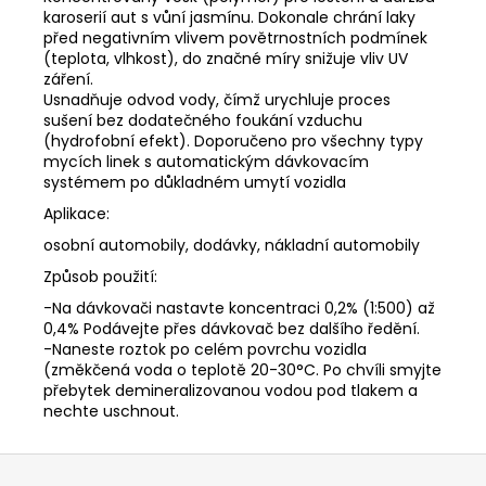
karoserií aut s vůní jasmínu.
Dokonale chrání laky
před negativním vlivem povětrnostních podmínek
(teplota, vlhkost), do značné míry snižuje vliv UV
záření.
Usnadňuje odvod vody, čímž urychluje proces
sušení bez dodatečného foukání vzduchu
(hydrofobní efekt).
Doporučeno pro všechny typy
mycích linek s automatickým dávkovacím
systémem po důkladném umytí vozidla
Aplikace:
osobní automobily, dodávky, nákladní automobily
Způsob použití:
-Na dávkovači nastavte koncentraci 0,2% (1:500) až
0,4% Podávejte přes dávkovač bez dalšího ředění.
-Naneste roztok po celém povrchu vozidla
(změkčená voda o teplotě 20-30°C. Po chvíli smyjte
přebytek demineralizovanou vodou pod tlakem a
nechte uschnout.
Z