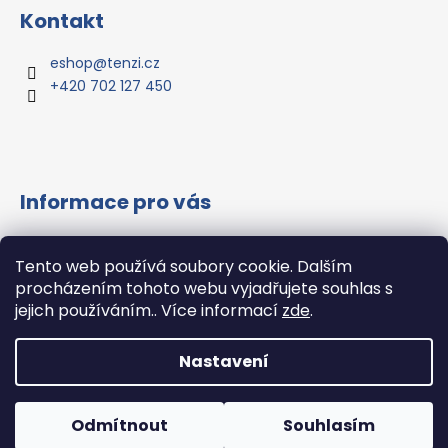
á
Kontakt
p
a
eshop
@
tenzi.cz
t
+420 702 127 450
í
Informace pro vás
Vše o nákupu
Tento web používá soubory cookie. Dalším
Všeobecné obchodní podmínky
procházením tohoto webu vyjadřujete souhlas s
Podmínky ochrany osobních údajů
jejich používáním.. Více informací
zde
.
Hodnocení obchodu
Nastavení
Vytvořil Shoptet
Copyright 2026
Tenzi.CZ s.r.o.
. Všechna práva
Odmítnout
Souhlasím
vyhrazena.
Upravit nastavení cookies