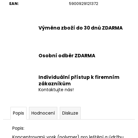
č
EAN
:
5900929121372
u
j
e
m
Výměna zboží do 30 dnů ZDARMA
e
ČISTIČ
TENZI
Osobní odběr ZDARMA
DETAILER
BLEEDING
RIM
CHERRY
Individuální přístup k firemním
151,30
zákazníkům
Kč
Kontaktujte nás!
Popis
Hodnocení
Diskuze
Popis:
Koncentrovaný vosk (polymer) pro leštění a údržbu