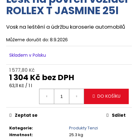
je
a
ROLLEX T JASMINE 25l
0,0
z
j
5
í
hvězdiček.
Vosk na leštění a údržbu karoserie automobilů
t
?
Můžeme doručit do:
8.9.2026
Skladem v Polsku
1 577,80 Kč
HLEDAT
1 304 Kč bez DPH
Měrná
63,11 Kč / 1 l
cena:
DO KOŠÍKU
D
o
p
Zeptat se
Sdílet
o
r
Kategorie
:
Produkty Tenzi
u
Hmotnost
:
25.3 kg