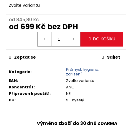
č
Zvolte variantu
u
j
e
od
845,80 Kč
od
699 Kč
bez DPH
m
e
Měrná
DO KOŠÍKU
cena:
ČISTIČ
TENZI
DETAILER
Zeptat se
Sdílet
BLEEDING
RIM
Průmysl, hygiena,
CHERRY
Kategorie
:
zařízení
151,30
EAN
:
Zvolte variantu
Kč
Koncentrát
:
ANO
Připraven k použití
:
NE
PH
:
5 - kyselý
Výměna zboží do 30 dnů ZDARMA