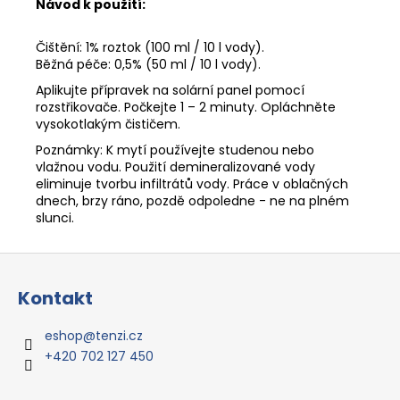
Návod k použití:
Čištění: 1% roztok (100 ml / 10 l vody).
Běžná péče: 0,5% (50 ml / 10 l vody).
Aplikujte přípravek na solární panel pomocí
rozstřikovače. Počkejte 1 – 2 minuty. Opláchněte
vysokotlakým čističem.
Poznámky: K mytí používejte studenou nebo
vlažnou vodu. Použití demineralizované vody
eliminuje tvorbu infiltrátů vody. Práce v oblačných
dnech, brzy ráno, pozdě odpoledne - ne na plném
slunci.
Z
á
Kontakt
p
a
eshop
@
tenzi.cz
t
+420 702 127 450
í