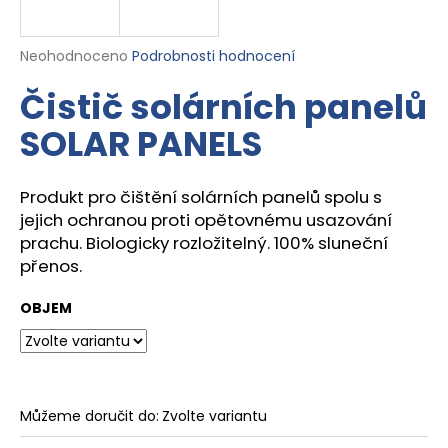
a
j
Průměrné
Neohodnoceno
Podrobnosti hodnocení
í
hodnocení
Čistič solárních panelů
produktu
t
je
?
SOLAR PANELS
0,0
z
5
hvězdiček.
Produkt pro čištění solárních panelů spolu s
jejich ochranou proti opětovnému usazování
HLEDAT
prachu. Biologicky rozložitelný. 100% sluneční
přenos.
OBJEM
D
o
p
o
r
Můžeme doručit do:
Zvolte variantu
u