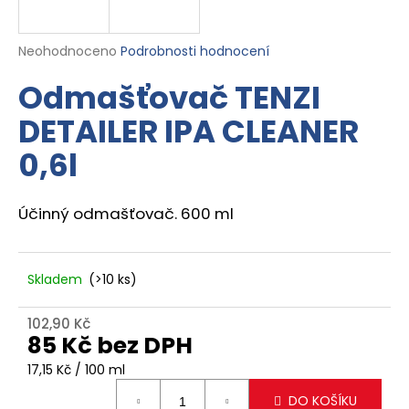
a
j
Průměrné
Neohodnoceno
Podrobnosti hodnocení
í
hodnocení
Odmašťovač TENZI
produktu
t
je
?
DETAILER IPA CLEANER
0,0
z
0,6l
5
hvězdiček.
Účinný odmašťovač. 600 ml
HLEDAT
Skladem
(>10 ks)
D
o
102,90 Kč
p
85 Kč bez DPH
o
r
Měrná
17,15 Kč / 100 ml
cena:
u
DO KOŠÍKU