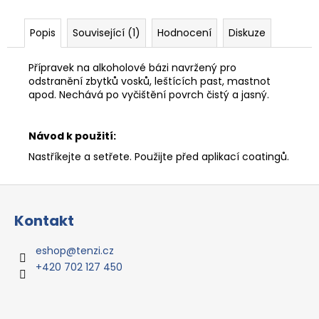
Popis
Související (1)
Hodnocení
Diskuze
Přípravek na alkoholové bázi navržený pro
odstranění zbytků vosků, leštících past, mastnot
apod. Nechává po vyčištění povrch čistý a jasný.
Návod k použití:
Nastříkejte a setřete. Použijte před aplikací coatingů.
Z
á
Kontakt
p
a
eshop
@
tenzi.cz
t
+420 702 127 450
í