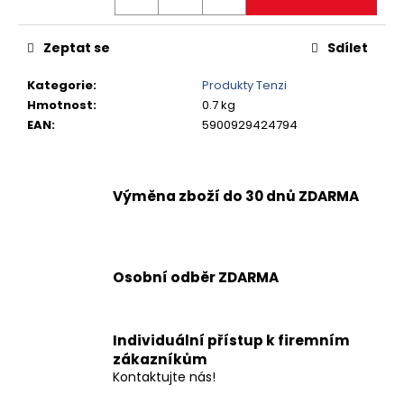
č
u
j
Zeptat se
Sdílet
e
m
Kategorie
:
Produkty Tenzi
e
Hmotnost
:
0.7 kg
EAN
:
5900929424794
PROSTŘEDEK
NA
MYTÍ
NÁDOBÍ
Výměna zboží do 30 dnů ZDARMA
DISHES
ECO
450
ML
93,20
Osobní odběr ZDARMA
Kč
Individuální přístup k firemním
zákazníkům
Kontaktujte nás!