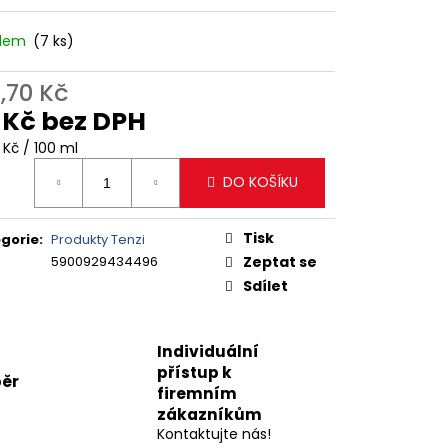
adem
(7 ks)
7,70 Kč
 Kč bez DPH
ná
 Kč / 100 ml
:
DO KOŠÍKU
Tisk
gorie
:
Produkty Tenzi
5900929434496
Zeptat se
Sdílet
Individuální
přístup k
ěr
firemním
zákazníkům
Kontaktujte nás!