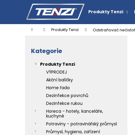
K
Přejít
na
o
Produkty Tenzi
obsah
Zpět
Zpět
š
do
do
í
Domů
Produkty Tenzi
Odstraňovač nečistot 
k
obchodu
obchodu
P
o
Kategorie
Přeskočit
s
kategorie
t
Produkty Tenzi
r
VÝPRODEJ
a
Akční balíčky
n
Home řada
n
Dezinfekce povrchů
í
ČISTIČ TENZI DETAILER BLEEDING RIM
Dezinfekce rukou
CHERRY
p
Horeca - hotely, kanceláře,
151,30 Kč
a
kuchyně
n
Potraviny - potravinářský průmysl
e
Průmysl, hygiena, zařízení