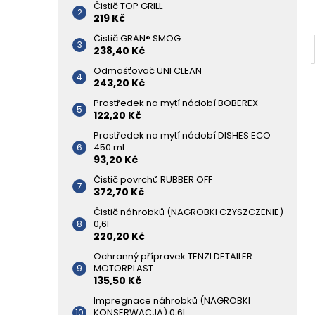
Čistič TOP GRILL
219 Kč
Čistič GRAN® SMOG
238,40 Kč
Odmašťovač UNI CLEAN
243,20 Kč
Prostředek na mytí nádobí BOBEREX
122,20 Kč
Prostředek na mytí nádobí DISHES ECO
450 ml
93,20 Kč
Čistič povrchů RUBBER OFF
372,70 Kč
Čistič náhrobků (NAGROBKI CZYSZCZENIE)
0,6l
220,20 Kč
Ochranný přípravek TENZI DETAILER
MOTORPLAST
135,50 Kč
Impregnace náhrobků (NAGROBKI
KONSERWACJA) 0,6l