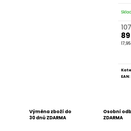
Skl
10
89
Měr
17,95
cena
Kate
EAN
:
Výměna zboží do
Osobní odb
30 dnů ZDARMA
ZDARMA