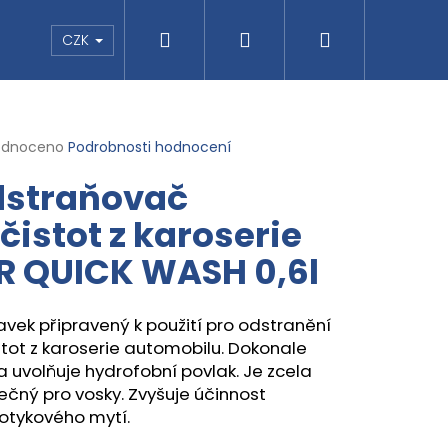
Hledat
Přihlášení
Nákupní
pu
CZK
košík
rné
odnoceno
Podrobnosti hodnocení
cení
straňovač
ktu
čistot z karoserie
R QUICK WASH 0,6l
ček.
avek připravený k použití pro odstranění
Následující
SMOG
tot z karoserie automobilu.
Dokonale
 a uvolňuje hydrofobní povlak.
Je zcela
ečný pro vosky.
Zvyšuje účinnost
otykového mytí.