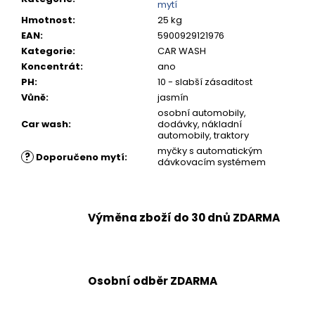
č
mytí
u
Hmotnost
:
25 kg
j
EAN
:
5900929121976
e
Kategorie
:
CAR WASH
m
Koncentrát
:
ano
e
PH
:
10 - slabší zásaditost
Vůně
:
jasmín
OCHRANNÝ
osobní automobily,
PŘÍPRAVEK
Car wash
:
dodávky, nákladní
TENZI
automobily, traktory
DETAILER
myčky s automatickým
MOTORPLAST
?
Doporučeno mytí
:
dávkovacím systémem
135,50
Kč
Výměna zboží do 30 dnů ZDARMA
Osobní odběr ZDARMA