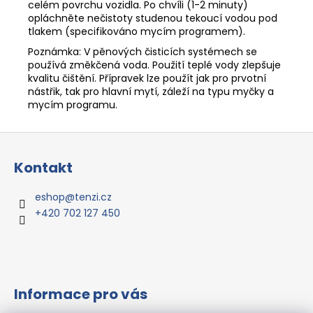
celém povrchu vozidla. Po chvíli (1-2 minuty)
opláchněte nečistoty studenou tekoucí vodou pod
tlakem (specifikováno mycím programem).
Poznámka: V pěnových čisticích systémech se
používá změkčená voda. Použití teplé vody zlepšuje
kvalitu čištění. Přípravek lze použít jak pro prvotní
nástřik, tak pro hlavní mytí, záleží na typu myčky a
mycím programu.
Z
á
Kontakt
p
a
eshop
@
tenzi.cz
t
+420 702 127 450
í
Informace pro vás