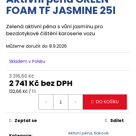
je
a
FOAM TF JASMINE 25l
0,0
z
j
5
í
hvězdiček.
Zelená aktivní pěna s vůní jasmínu pro
t
bezdotykové čištění karoserie vozu
?
Můžeme doručit do:
8.9.2026
Skladem v Polsku
HLEDAT
3 316,60 Kč
2 741 Kč bez DPH
Měrná
132,66 Kč / 1 l
D
cena:
DO KOŠÍKU
o
p
o
Zeptat se
Sdílet
r
u
Aktivní pěna, tlakové
Kategorie
: