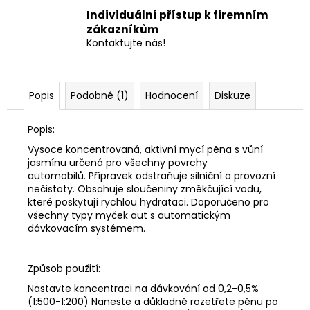
Individuální přístup k firemním
zákazníkům
Kontaktujte nás!
Popis
Podobné (1)
Hodnocení
Diskuze
Popis:
Vysoce koncentrovaná, aktivní mycí pěna s vůní
jasmínu určená pro všechny povrchy
automobilů.
Přípravek odstraňuje silniční a provozní
nečistoty.
Obsahuje sloučeniny změkčující vodu,
které poskytují rychlou hydrataci.
Doporučeno pro
všechny typy myček aut s automatickým
dávkovacím systémem.
Způsob použití:
Nastavte koncentraci na dávkování od 0,2-0,5%
(1:500-1:200) Naneste a důkladně rozetřete pěnu po