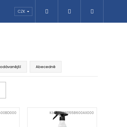
Hledat
Přihlášení
Nákupní
pu
CZK
košík
rodávanější
Abecedně
Následující
SMOG
00BD000
Kód:
WWW055B600AX000