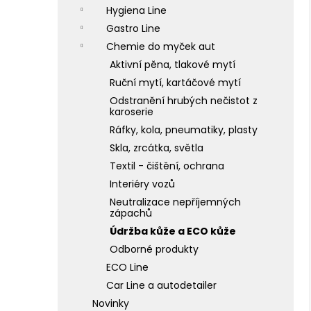
l
Hygiena Line
Gastro Line
Chemie do myček aut
Aktivní pěna, tlakové mytí
Ruční mytí, kartáčové mytí
Odstranění hrubých nečistot z
karoserie
Ráfky, kola, pneumatiky, plasty
Skla, zrcátka, světla
Textil - čištění, ochrana
Interiéry vozů
Neutralizace nepříjemných
zápachů
Údržba kůže a ECO kůže
Odborné produkty
ECO Line
Car Line a autodetailer
Novinky