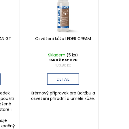
EAN GT
Osvěžení kůže LEDER CREAM
)
Skladem
(5 ks)
356 Kč bez DPH
430,80 Kč
DETAIL
ředek
Krémový přípravek pro údržbu a
použití
osvěžení přírodní a umělé kůže.
kožené
taré i
ňuje
Bezpečný