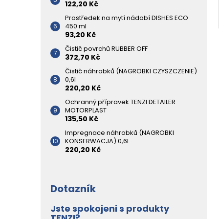
122,20 Kč
Prostředek na mytí nádobí DISHES ECO
450 ml
93,20 Kč
Čistič povrchů RUBBER OFF
372,70 Kč
Čistič náhrobků (NAGROBKI CZYSZCZENIE)
0,6l
220,20 Kč
Ochranný přípravek TENZI DETAILER
MOTORPLAST
135,50 Kč
Impregnace náhrobků (NAGROBKI
KONSERWACJA) 0,6l
220,20 Kč
Dotazník
Jste spokojeni s produkty
TENZI?