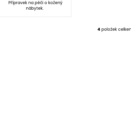
Přípravek na péči o kožený
nábytek.
4
položek celke
O
v
l
á
d
a
c
í
p
r
v
k
y
v
ý
p