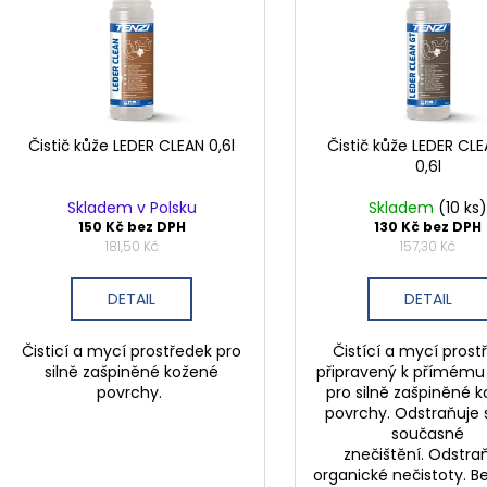
i
u
s
k
p
t
r
ů
o
d
Čistič kůže LEDER CLEAN 0,6l
Čistič kůže LEDER CL
0,6l
u
k
Skladem v Polsku
Skladem
(10 ks
t
150 Kč bez DPH
130 Kč bez DPH
181,50 Kč
157,30 Kč
ů
DETAIL
DETAIL
Čisticí a mycí prostředek pro
Čistící a mycí prost
silně zašpiněné kožené
připravený k přímému 
povrchy.
pro silně zašpiněné 
povrchy. Odstraňuje s
současné
znečištění. Odstra
organické nečistoty. 