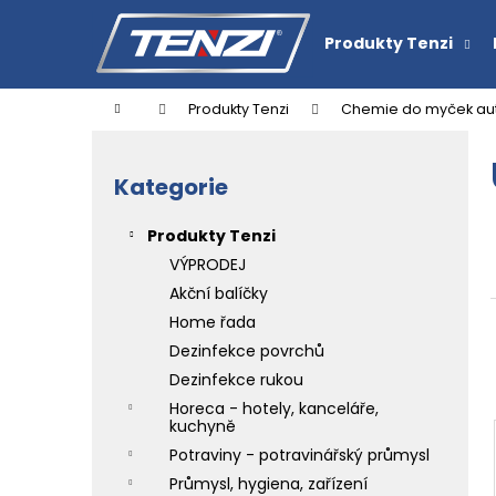
K
Přejít
na
o
Produkty Tenzi
obsah
Zpět
Zpět
š
do
do
í
Domů
Produkty Tenzi
Chemie do myček au
k
obchodu
obchodu
P
o
Kategorie
Přeskočit
s
kategorie
t
Produkty Tenzi
r
VÝPRODEJ
a
Akční balíčky
n
Home řada
n
Dezinfekce povrchů
í
ČISTIČ TENZI DETAILER BLEEDING RIM
Dezinfekce rukou
CHERRY
p
Horeca - hotely, kanceláře,
151,30 Kč
a
kuchyně
n
Potraviny - potravinářský průmysl
e
Průmysl, hygiena, zařízení