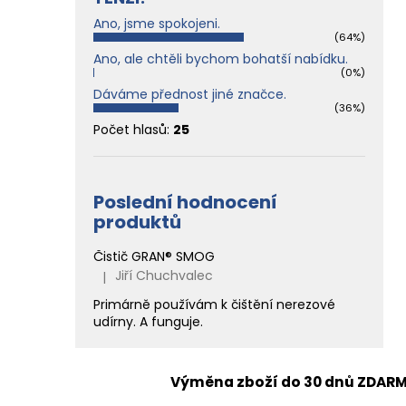
Ano, jsme spokojeni.
(64%)
Ano, ale chtěli bychom bohatší nabídku.
(0%)
Dáváme přednost jiné značce.
(36%)
Počet hlasů:
25
Poslední hodnocení
produktů
Čistič GRAN® SMOG
Jiří Chuchvalec
|
Hodnocení produktu je 5 z 5 hvězdiček.
Primárně používám k čištění nerezové
udírny. A funguje.
Výměna zboží do 30 dnů ZDAR