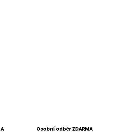
i
s
u
MA
Osobní odběr ZDARMA