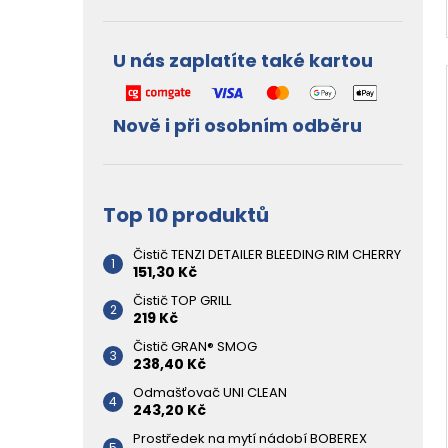
U nás zaplatíte také kartou
Nově i při osobním odběru
Top 10 produktů
Čistič TENZI DETAILER BLEEDING RIM CHERRY
151,30 Kč
Čistič TOP GRILL
219 Kč
Čistič GRAN® SMOG
238,40 Kč
Odmašťovač UNI CLEAN
243,20 Kč
Prostředek na mytí nádobí BOBEREX