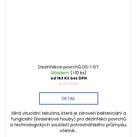
Dezinfekce povrchů DS-1 GT
Skladem
(>10 ks)
od 163 Kč bez DPH
197,20 Kč
od
DETAIL
Silná virucidní tekutina, která je zároveň baktericidní a
fungicidní (kvasinkové houby) pro dezinfekci povrchů
a technologických součástí potravinářského průmyslu,
včetně...