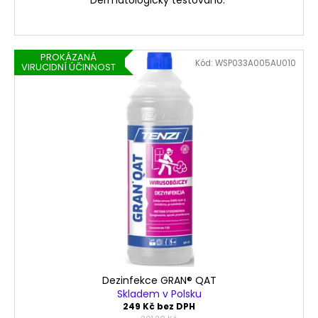
č
u
j
e
PROKÁZANÁ
m
Kód:
WSP033A005AU010
VIRUCIDNÍ ÚČINNOST
e
PROSTŘEDEK
NA
MYTÍ
NÁDOBÍ
BOBEREX
122,20
Kč
Dezinfekce GRAN® QAT
Skladem v Polsku
249 Kč bez DPH