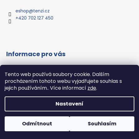
p
s
a
u
eshop
@
tenzi.cz
t
+420 702 127 450
í
Informace pro vás
Vše o nákupu
Tento web používá soubory cookie. Dalším
Všeobecné obchodní podmínky
procházením tohoto webu vyjadřujete souhlas s
Podmínky ochrany osobních údajů
jejich používáním.. Více informací
zde
.
Hodnocení obchodu
Nastavení
Vytvořil Shoptet
Copyright 2026
Tenzi.CZ s.r.o.
. Všechna práva
Odmítnout
Souhlasím
vyhrazena.
Upravit nastavení cookies