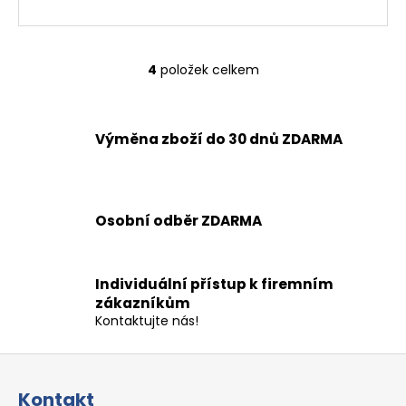
4
položek celkem
O
v
l
á
Výměna zboží do 30 dnů ZDARMA
d
a
c
í
Osobní odběr ZDARMA
p
r
v
Individuální přístup k firemním
k
zákazníkům
y
Kontaktujte nás!
v
ý
Z
p
á
i
Kontakt