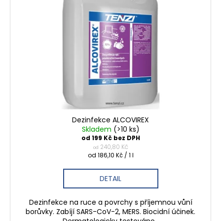
i
k
a
s
t
j
p
ů
í
r
t
o
?
d
u
k
t
HLEDAT
ů
Dezinfekce ALCOVIREX
Skladem
(>10 ks)
od 199 Kč bez DPH
240,80 Kč
od
Měrná
D
od 186,10 Kč / 1 l
cena:
o
p
DETAIL
o
r
Dezinfekce na ruce a povrchy s příjemnou vůní
u
borůvky. Zabíjí SARS-CoV-2, MERS. Biocidní účinek.
Dermatologicky testováno.