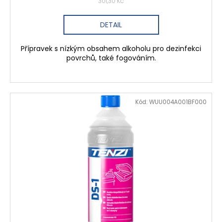
301,30 Kč
DETAIL
Přípravek s nízkým obsahem alkoholu pro dezinfekci
povrchů, také fogováním.
Kód:
WUU004A001BF000