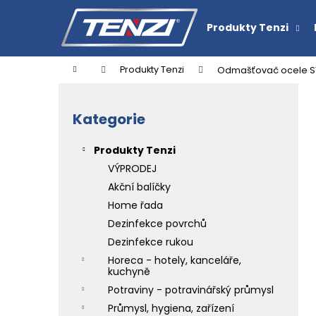
K
Přejít
na
o
Produkty Tenzi
obsah
Zpět
Zpět
š
do
do
í
Domů
Produkty Tenzi
Odmašťovač ocele ST
k
obchodu
obchodu
P
o
Kategorie
Přeskočit
s
kategorie
t
Produkty Tenzi
r
VÝPRODEJ
a
Akční balíčky
n
Home řada
n
Dezinfekce povrchů
í
ČISTIČ TENZI DETAILER BLEEDING RIM
Dezinfekce rukou
CHERRY
p
Horeca - hotely, kanceláře,
151,30 Kč
a
kuchyně
n
Potraviny - potravinářský průmysl
e
Průmysl, hygiena, zařízení