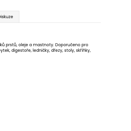
Diskuze
sků prstů, oleje a mastnoty. Doporučeno pro
k, digestoře, ledničky, dřezy, stoly, skříňky,