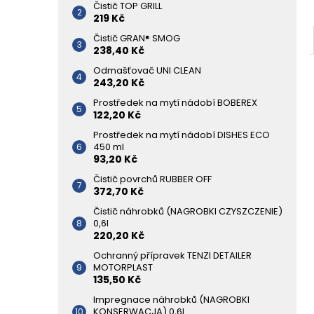
Čistič TOP GRILL
219 Kč
Čistič GRAN® SMOG
238,40 Kč
Odmašťovač UNI CLEAN
243,20 Kč
Prostředek na mytí nádobí BOBEREX
122,20 Kč
Prostředek na mytí nádobí DISHES ECO
450 ml
93,20 Kč
Čistič povrchů RUBBER OFF
372,70 Kč
Čistič náhrobků (NAGROBKI CZYSZCZENIE)
0,6l
220,20 Kč
Ochranný přípravek TENZI DETAILER
MOTORPLAST
135,50 Kč
Impregnace náhrobků (NAGROBKI
KONSERWACJA) 0,6l