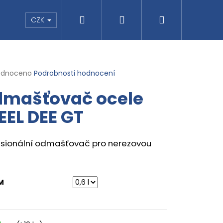
Hledat
Přihlášení
Nákupní
pu
CZK
košík
rné
odnoceno
Podrobnosti hodnocení
cení
mašťovač ocele
ktu
EEL DEE GT
ček.
esionální odmašťovač pro nerezovou
Následující
SMOG
M