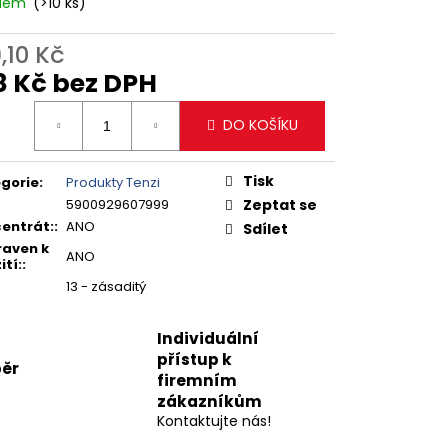
adem
(>10 ks)
,10 Kč
8 Kč bez DPH
ná
DO KOŠÍKU
:
Tisk
gorie
:
Produkty Tenzi
5900929607999
Zeptat se
entrát:
:
ANO
Sdílet
raven k
ANO
ití:
:
13 - zásaditý
Individuální
přístup k
ěr
firemním
zákazníkům
Kontaktujte nás!