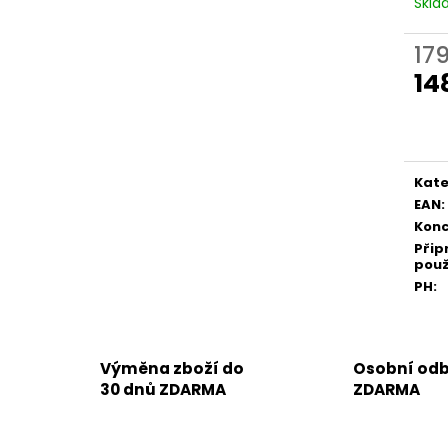
Skl
179
14
Měr
cena
Kate
EAN
:
Konc
Přip
použ
PH
:
Výměna zboží do
Osobní odb
30 dnů ZDARMA
ZDARMA