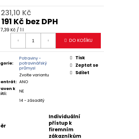
d
231,10 Kč
d
191 Kč
bez DPH
ná
7,39 Kč / 1 l
:
DO KOŠÍKU
Tisk
Potraviny -
gorie
:
potravinářský
Zeptat se
průmysl
Sdílet
Zvolte variantu
entrát
:
ANO
raven k
NE
ití
:
14 - zásaditý
Individuální
přístup k
ěr
firemním
zákazníkům