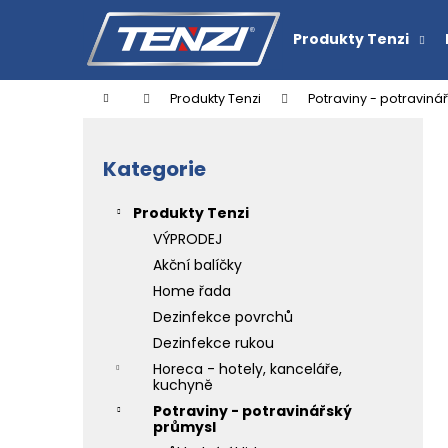
K
Přejít
na
o
Produkty Tenzi
obsah
Zpět
Zpět
š
do
do
í
Domů
Produkty Tenzi
Potraviny - potraviná
k
obchodu
obchodu
P
o
Kategorie
Přeskočit
s
kategorie
t
Produkty Tenzi
r
VÝPRODEJ
a
Akční balíčky
n
Home řada
n
Dezinfekce povrchů
í
ČISTIČ TENZI DETAILER BLEEDING RIM
Dezinfekce rukou
CHERRY
p
Horeca - hotely, kanceláře,
151,30 Kč
a
kuchyně
n
Potraviny - potravinářský
průmysl
e