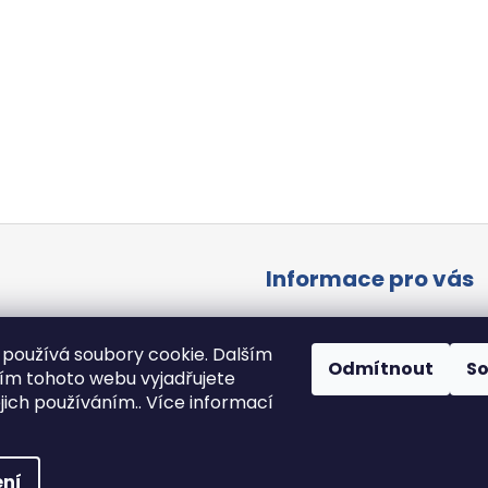
Informace pro vás
Vše o nákupu
Všeobecné obchodní pod
používá soubory cookie. Dalším
Odmítnout
S
Podmínky ochrany osobníc
m tohoto webu vyjadřujete
Hodnocení obchodu
ejich používáním.. Více informací
vyhrazena.
Upravit nastavení cookies
ní