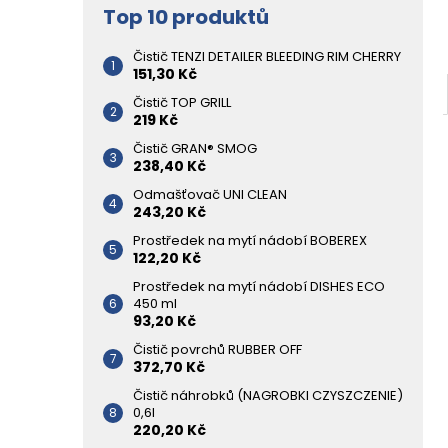
Top 10 produktů
Čistič TENZI DETAILER BLEEDING RIM CHERRY
151,30 Kč
Čistič TOP GRILL
219 Kč
Čistič GRAN® SMOG
238,40 Kč
Odmašťovač UNI CLEAN
243,20 Kč
Prostředek na mytí nádobí BOBEREX
122,20 Kč
Prostředek na mytí nádobí DISHES ECO
450 ml
93,20 Kč
Čistič povrchů RUBBER OFF
372,70 Kč
Čistič náhrobků (NAGROBKI CZYSZCZENIE)
0,6l
220,20 Kč