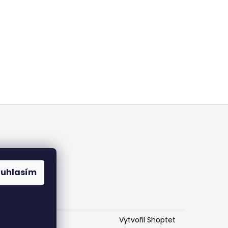
mínky
ouhlasím
h údajů
Vytvořil Shoptet