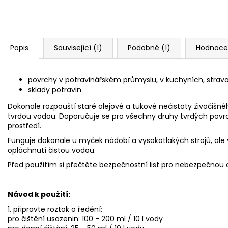
Popis
Související (1)
Podobné (1)
Hodnoce
povrchy v potravinářském průmyslu, v kuchyních, stra
sklady potravin
Dokonale rozpouští staré olejové a tukové nečistoty živočišn
tvrdou vodou. Doporučuje se pro všechny druhy tvrdých povr
prostředí.
Funguje dokonale u myček nádobí a vysokotlakých strojů, ale
opláchnutí čistou vodou.
Před použitím si přečtěte bezpečnostní list pro nebezpečno
Návod k použití:
1. připravte roztok o ředění:
pro čištění usazenin: 100 - 200 ml / 10 l vody