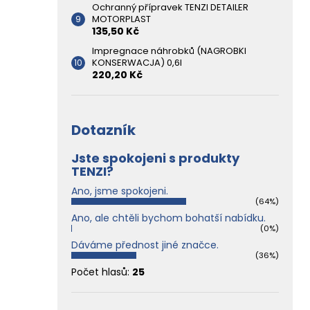
Ochranný přípravek TENZI DETAILER
MOTORPLAST
135,50 Kč
Impregnace náhrobků (NAGROBKI
KONSERWACJA) 0,6l
220,20 Kč
Dotazník
Jste spokojeni s produkty
TENZI?
Ano, jsme spokojeni.
(64%)
Ano, ale chtěli bychom bohatší nabídku.
(0%)
Dáváme přednost jiné značce.
(36%)
Počet hlasů:
25