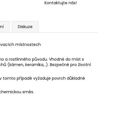
Kontaktujte nás!
ní
Diskuze
vovacích místnostech
ého a rostlinného původu. Vhodné do míst s
chů (kámen, kera
mika,..). Bezpečné pro životní
 v tomto případě vyžaduje povrch důkladné
u chemickou směs.