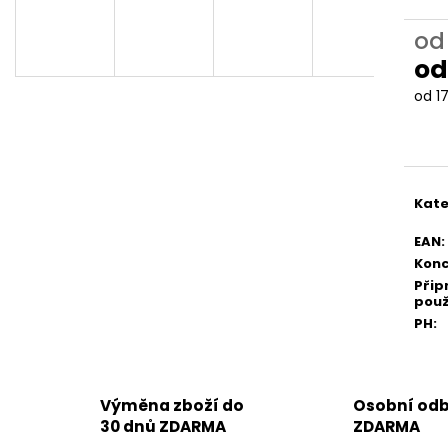
o
o
Měr
od 17
cena
Kate
EAN
:
Konc
Přip
použ
PH
:
Výměna zboží do
Osobní odb
30 dnů ZDARMA
ZDARMA