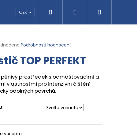
Hledat
Přihlášení
Nákupní
pu
CZK
košík
rné
odnoceno
Podrobnosti hodnocení
cení
stič TOP PERFEKT
ktu
o pěnivý prostředek s odmašťovacími a
i vlastnostmi pro intenzivní čištění
ček.
icky odolných povrchů.
Následující
SMOG
M
te variantu