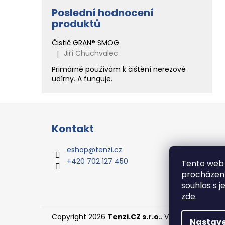
Poslední hodnocení
produktů
Čistič GRAN® SMOG
Jiří Chuchvalec
|
Hodnocení produktu je 5 z 5 hvězdiček.
Primárně používám k čištění nerezové
udírny. A funguje.
Z
á
Kontakt
p
a
eshop
@
tenzi.cz
t
+420 702 127 450
Tento web 
í
procházení
souhlas s j
zde
.
Copyright 2026
Tenzi.CZ s.r.o.
. Všechna práva 
Nastave