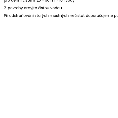
pro denní čištění: 25 - 50 ml / 10 l vody
2. povrchy omyjte čistou vodou
Při odstraňování starých mastných nečistot doporučujeme pou