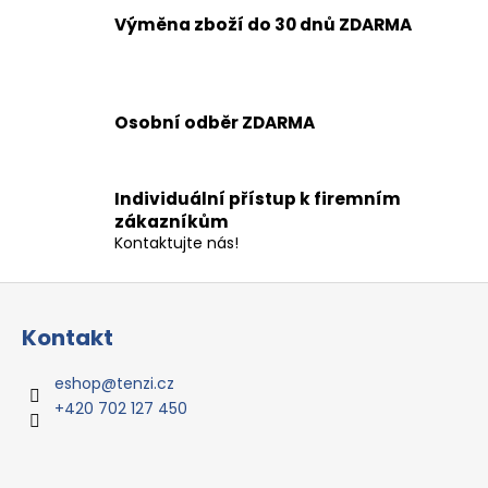
l
á
Výměna zboží do 30 dnů ZDARMA
d
a
c
í
Osobní odběr ZDARMA
p
r
v
Individuální přístup k firemním
k
zákazníkům
y
Kontaktujte nás!
v
ý
Z
p
á
i
Kontakt
p
s
a
u
eshop
@
tenzi.cz
t
+420 702 127 450
í