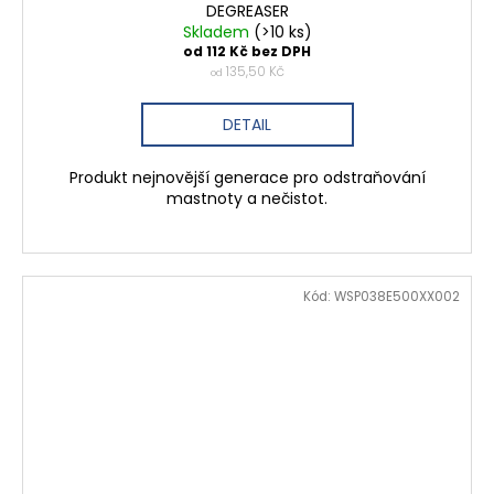
DEGREASER
Skladem
(>10 ks)
od 112 Kč bez DPH
135,50 Kč
od
DETAIL
Produkt nejnovější generace pro odstraňování
mastnoty a nečistot.
Kód:
WSP038E500XX002