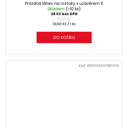
Prázdná láhev na roztoky s uzávěrem 1l
Skladem
(>10 ks)
28 Kč bez DPH
33,90 Kč
Měrná
33,90 Kč / 1 ks
cena:
DO KOŠÍKU
Kód:
WSP020A001BF000