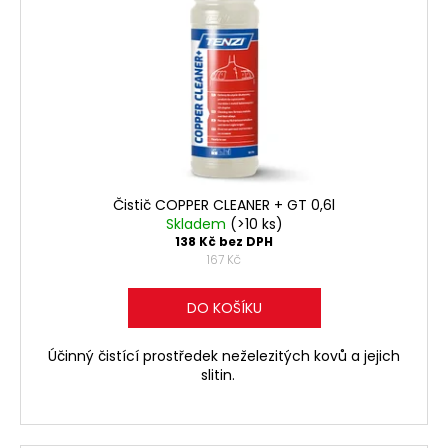
p
ů
a
r
j
o
í
d
t
u
?
k
t
ů
Čistič COPPER CLEANER + GT 0,6l
Skladem
(>10 ks)
HLEDAT
138 Kč bez DPH
167 Kč
DO KOŠÍKU
D
o
Účinný čistící prostředek neželezitých kovů a jejich
p
slitin.
o
r
u