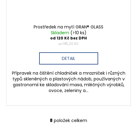
Prostředek na mytí GRAN® GLASS
Skladem
(>10 ks)
od 120 Kč bez DPH
145,20 Kč
od
DETAIL
Přípravek na čištění chladniček a mrazniček i různých
typů skleněných a plastových nádob, používaných v
gastronomii ke skladování masa, mléčných výrobků,
ovoce, zeleniny a...
8
položek celkem
O
v