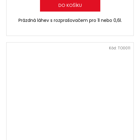
DO KOŠÍKU
Prázdná láhev s rozprašovačem pro 1l nebo 0,6l.
Kód:
TO0011