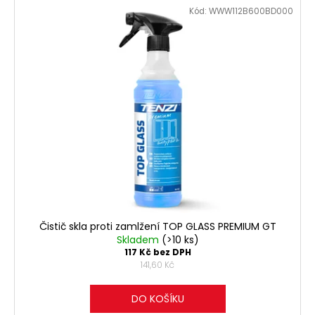
č
Kód:
WWW112B600BD000
u
j
e
m
e
OCHRANNÝ
PŘÍPRAVEK
TENZI
DETAILER
MOTORPLAST
135,50
Kč
Čistič skla proti zamlžení TOP GLASS PREMIUM GT
Skladem
(>10 ks)
117 Kč bez DPH
141,60 Kč
DO KOŠÍKU